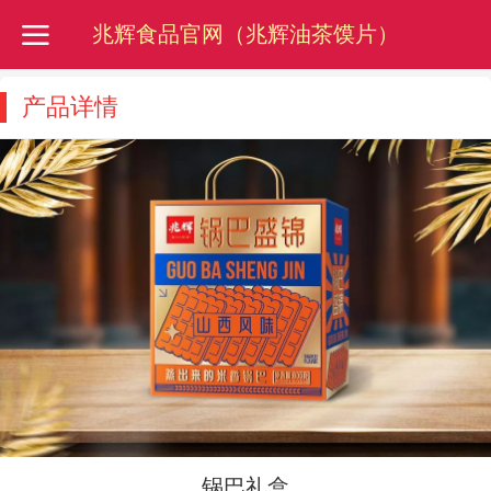
兆辉食品官网（兆辉油茶馍片）
产品详情
锅巴礼盒